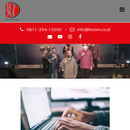
:
0811-394-13000
•
:
info@boom.co.id