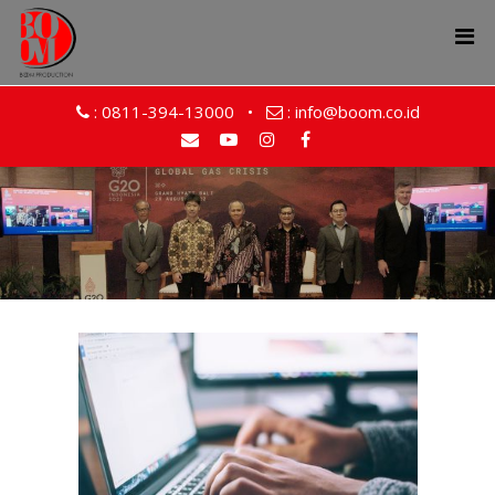
:
0811-394-13000
•
:
info@boom.co.id